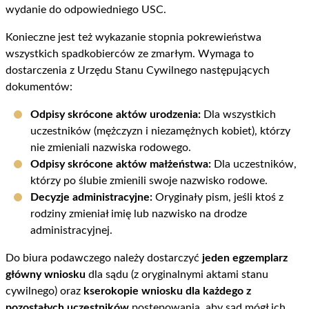
wydanie do odpowiedniego USC.
Konieczne jest też wykazanie stopnia pokrewieństwa
wszystkich spadkobierców ze zmarłym. Wymaga to
dostarczenia z Urzędu Stanu Cywilnego następujących
dokumentów:
Odpisy skrócone aktów urodzenia:
Dla wszystkich
uczestników (mężczyzn i niezamężnych kobiet), którzy
nie zmieniali nazwiska rodowego.
Odpisy skrócone aktów małżeństwa:
Dla uczestników,
którzy po ślubie zmienili swoje nazwisko rodowe.
Decyzje administracyjne:
Oryginały pism, jeśli ktoś z
rodziny zmieniał imię lub nazwisko na drodze
administracyjnej.
Do biura podawczego należy dostarczyć
jeden egzemplarz
główny wniosku
dla sądu (z oryginalnymi aktami stanu
cywilnego) oraz
kserokopie wniosku dla każdego z
pozostałych uczestników
postępowania, aby sąd mógł ich