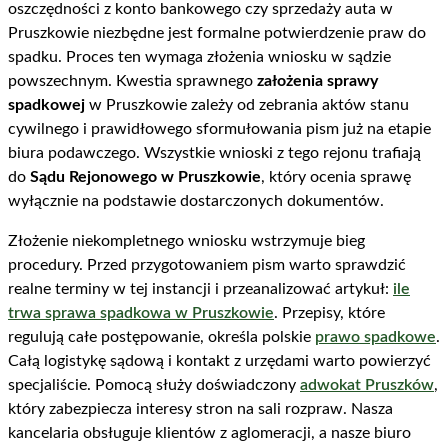
oszczędności z konto bankowego czy sprzedaży auta w
Pruszkowie niezbędne jest formalne potwierdzenie praw do
spadku. Proces ten wymaga złożenia wniosku w sądzie
powszechnym. Kwestia sprawnego
założenia sprawy
spadkowej
w Pruszkowie zależy od zebrania aktów stanu
cywilnego i prawidłowego sformułowania pism już na etapie
biura podawczego. Wszystkie wnioski z tego rejonu trafiają
do
Sądu Rejonowego w Pruszkowie
, który ocenia sprawę
wyłącznie na podstawie dostarczonych dokumentów.
Złożenie niekompletnego wniosku wstrzymuje bieg
procedury. Przed przygotowaniem pism warto sprawdzić
realne terminy w tej instancji i przeanalizować artykuł:
ile
trwa sprawa spadkowa w Pruszkowie
. Przepisy, które
regulują całe postępowanie, określa polskie
prawo spadkowe
.
Całą logistykę sądową i kontakt z urzędami warto powierzyć
specjaliście. Pomocą służy doświadczony
adwokat Pruszków
,
który zabezpiecza interesy stron na sali rozpraw. Nasza
kancelaria obsługuje klientów z aglomeracji, a nasze biuro