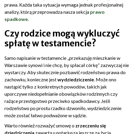
prawa. Każda taka sytuacja wymaga jednak profesjonalnej
analizy, którą przeprowadza nasza sekcja
prawo
spadkowe
.
Czy rodzice mogą wykluczyć
spłatę w testamencie?
Samo napisanie w testamencie „przekazuję mieszkanie w
Warszawie synowi i nie chcę, by spłacał córkę” zazwyczaj nie
wystarczy. Aby skutecznie pozbawić rodzeństwo prawa do
zachowku, konieczne jest
wydziedziczenie
. Może ono
nastąpić tylko z konkretnych powodów, takich jak
uporczywe niedopełnianie obowiązków rodzinnych czy
rażące przestępstwo przeciwko spadkodawcy. Jeśli
rodzeństwo po prostu rzadko dzwoniło, wydziedziczenie
może zostać łatwo podważone w sądzie.
Warto również rozważyć umowę o
zrzeczeniu się
dziedziczenia
zawartą u notariusza jeszcze za życia