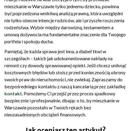
mieszkanie w Warszawie tylko jednemu dziecku, powinna
być poprzedzona wnikliwą analizą prawną, która uwzględni
nie tylko obecne intencje rodziców, ale i przyszłe roszczenia
rodzeństwa. Wybór między darowizną, testamentem a
umową dożywocia ma fundamentalne znaczenie dla Twojego
portfela i spokoju ducha.
Pamiętaj, że każda sprawa jest inna, a diabeł tkwi w
szczegółach – takich jak udokumentowane nakłady na
remont czy dowody sprawowanej opieki. Jeśli chcesz uniknąć
kosztownych błędów lub stoisz przed koniecznością obrony
swoich praw do nieruchomości, nie zwlekaj. Zapraszamy do
bezpośredniego kontaktu z naszą kancelarią przez zakładkę
kontakt
. Pomożemy Ci przejść przez proces spadkowy
bezpiecznie i profesjonalnie, dbając o to, by mieszkanie w
Warszawie pozostało w Twoich rękach bez
nieuzasadnionych obciążeń finansowych.
Jak oceniasz ten artykuł?