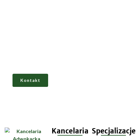
Potrzebujesz wsparcia
prawnego?
Skontaktuj się z kancelarią adwokacką w
Warszawie, która
zapewnia wnikliwą analizę
sprawy, profesjonalne doradztwo i pełne
zastępstwo procesowe.
Kontakt
Kancelaria
Specjalizacje