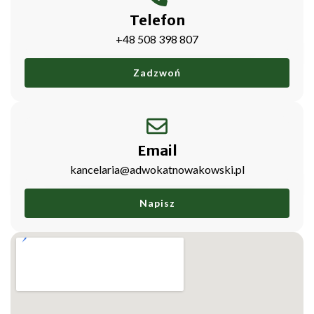
Telefon
+48 508 398 807
Zadzwoń
Email
kancelaria@adwokatnowakowski.pl
Napisz