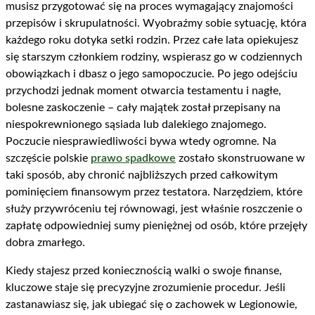
musisz przygotować się na proces wymagający znajomości
przepisów i skrupulatności. Wyobraźmy sobie sytuację, która
każdego roku dotyka setki rodzin. Przez całe lata opiekujesz
się starszym członkiem rodziny, wspierasz go w codziennych
obowiązkach i dbasz o jego samopoczucie. Po jego odejściu
przychodzi jednak moment otwarcia testamentu i nagłe,
bolesne zaskoczenie – cały majątek został przepisany na
niespokrewnionego sąsiada lub dalekiego znajomego.
Poczucie niesprawiedliwości bywa wtedy ogromne. Na
szczęście polskie
prawo spadkowe
zostało skonstruowane w
taki sposób, aby chronić najbliższych przed całkowitym
pominięciem finansowym przez testatora. Narzędziem, które
służy przywróceniu tej równowagi, jest właśnie roszczenie o
zapłatę odpowiedniej sumy pieniężnej od osób, które przejęły
dobra zmarłego.
Kiedy stajesz przed koniecznością walki o swoje finanse,
kluczowe staje się precyzyjne zrozumienie procedur. Jeśli
zastanawiasz się, jak ubiegać się o zachowek w Legionowie,