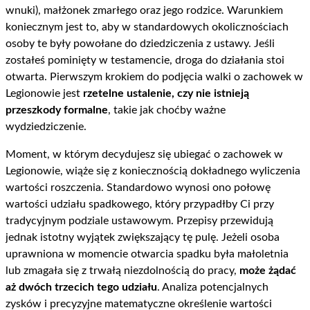
wnuki), małżonek zmarłego oraz jego rodzice. Warunkiem
koniecznym jest to, aby w standardowych okolicznościach
osoby te były powołane do dziedziczenia z ustawy. Jeśli
zostałeś pominięty w testamencie, droga do działania stoi
otwarta. Pierwszym krokiem do podjęcia walki o zachowek w
Legionowie jest
rzetelne ustalenie, czy nie istnieją
przeszkody formalne
, takie jak choćby ważne
wydziedziczenie.
Moment, w którym decydujesz się ubiegać o zachowek w
Legionowie, wiąże się z koniecznością dokładnego wyliczenia
wartości roszczenia. Standardowo wynosi ono połowę
wartości udziału spadkowego, który przypadłby Ci przy
tradycyjnym podziale ustawowym. Przepisy przewidują
jednak istotny wyjątek zwiększający tę pulę. Jeżeli osoba
uprawniona w momencie otwarcia spadku była małoletnia
lub zmagała się z trwałą niezdolnością do pracy,
może żądać
aż dwóch trzecich tego udziału
. Analiza potencjalnych
zysków i precyzyjne matematyczne określenie wartości