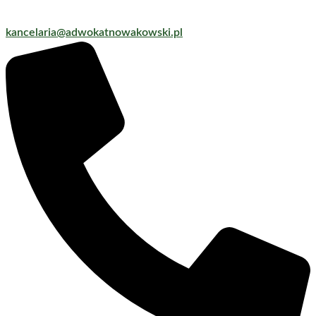
kancelaria@adwokatnowakowski.pl