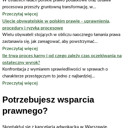
W ostatnich latach polskie prawo podatkowe oraz ustawa
procesowa przeszły gruntowną transformację, w...
Przeczytaj więcej
Ujęcie obywatelskie w polskim prawie - uprawnienia,
procedury i ryzyka procesowe
Wielu obywateli stojących w obliczu naocznego łamania prawa
zastanawia się, jak zareagować, aby powstrzymać...
Przeczytaj więcej
Ile trwa proces karny i od czego zależy czas oczekiwania na
ostateczny wyrok?
Konfrontacja z wymiarem sprawiedliwości w sprawach o
charakterze przestępczym to jedno z najbardziej...
Przeczytaj więcej
Potrzebujesz wsparcia
prawnego?
Skontaktuj się z kancelarią adwokacką w Warszawie,