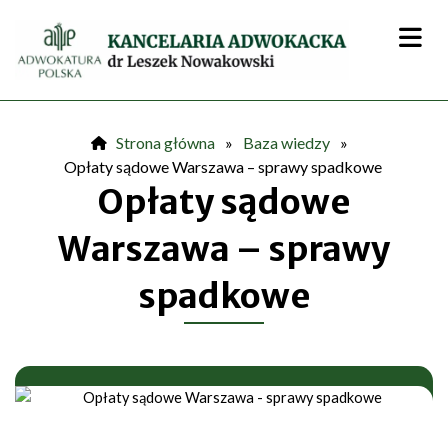
Przejdź
do
treści
Strona główna
»
Baza wiedzy
»
Opłaty sądowe Warszawa – sprawy spadkowe
Opłaty sądowe
Warszawa – sprawy
spadkowe