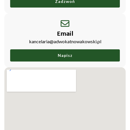
Zadzwoń
Email
kancelaria@adwokatnowakowski.pl
Napisz