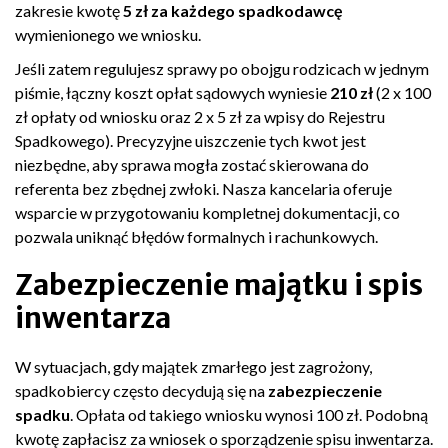
zakresie kwotę
5 zł za każdego spadkodawcę
wymienionego we wniosku.
Jeśli zatem regulujesz sprawy po obojgu rodzicach w jednym
piśmie, łączny koszt opłat sądowych wyniesie
210 zł
(2 x 100
zł opłaty od wniosku oraz 2 x 5 zł za wpisy do Rejestru
Spadkowego). Precyzyjne uiszczenie tych kwot jest
niezbędne, aby sprawa mogła zostać skierowana do
referenta bez zbędnej zwłoki. Nasza kancelaria oferuje
wsparcie w przygotowaniu kompletnej dokumentacji, co
pozwala uniknąć błędów formalnych i rachunkowych.
Zabezpieczenie majątku i spis
inwentarza
W sytuacjach, gdy majątek zmarłego jest zagrożony,
spadkobiercy często decydują się na
zabezpieczenie
spadku
. Opłata od takiego wniosku wynosi 100 zł. Podobną
kwotę zapłacisz za wniosek o sporządzenie spisu inwentarza.