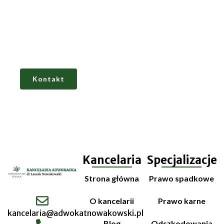
Skontaktuj się z kancelarią adwokacką w
Warszawie, która
zapewnia wnikliwą analizę
sprawy, profesjonalne doradztwo i pełne
zastępstwo procesowe.
Kontakt
Kancelaria
Specjalizacje
Strona główna
Prawo spadkowe
O kancelarii
Prawo karne
kancelaria@adwokatnowakowski.pl
Blog
Odszkodowania