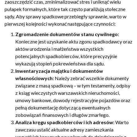
zaoszczędzić czas, zminimalizować stres i uniknąć wielu
pułapek formalnych, które tak często paraliżują stołeczne
sądy. Aby sprawy spadkowe przebiegły sprawnie, warto w
pierwszej kolejności wykonać następujące czynności:
Zgromadzenie dokumentów stanu cywilnego:
Konieczne jest uzyskanie aktu zgonu spadkodawcy oraz
aktów urodzenia i małżeństwa wszystkich
potencjalnych spadkobierców, które precyzyjnie
wykazują stopień pokrewieństwa dla sądu.
Inwentaryzacja majątku i dokumentów
własnościowych:
Należy zebrać wszelkie dokumenty
związane z masą spadkową – w tym testamenty, odpisy
z ksiąg wieczystych warszawskich nieruchomości,
umowy bankowe, dowody rejestracyjne pojazdów oraz
pełną dokumentację dotyczącą ewentualnych
zobowiązań finansowych i długów zmarłego.
Analiza kręgu spadkobierców i ich adresów:
Warto
zawczasu ustalić aktualne adresy zamieszkania
wszystkich krewnych powołanych do dziedziczenia z