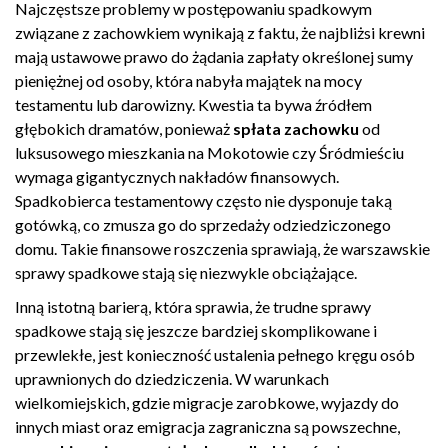
Najczęstsze problemy w postępowaniu spadkowym
związane z zachowkiem wynikają z faktu, że najbliżsi krewni
mają ustawowe prawo do żądania zapłaty określonej sumy
pieniężnej od osoby, która nabyła majątek na mocy
testamentu lub darowizny. Kwestia ta bywa źródłem
głębokich dramatów, ponieważ
spłata zachowku
od
luksusowego mieszkania na Mokotowie czy Śródmieściu
wymaga gigantycznych nakładów finansowych.
Spadkobierca testamentowy często nie dysponuje taką
gotówką, co zmusza go do sprzedaży odziedziczonego
domu. Takie finansowe roszczenia sprawiają, że warszawskie
sprawy spadkowe stają się niezwykle obciążające.
Inną istotną barierą, która sprawia, że trudne sprawy
spadkowe stają się jeszcze bardziej skomplikowane i
przewlekłe, jest konieczność ustalenia pełnego kręgu osób
uprawnionych do dziedziczenia. W warunkach
wielkomiejskich, gdzie migracje zarobkowe, wyjazdy do
innych miast oraz emigracja zagraniczna są powszechne,