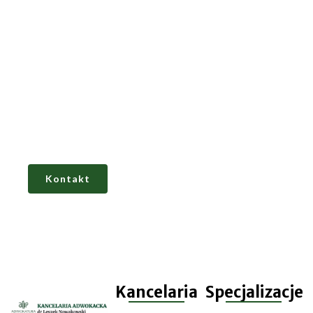
Potrzebujesz wsparcia
prawnego?
Skontaktuj się z kancelarią adwokacką w
Warszawie, która
zapewnia wnikliwą analizę
sprawy, profesjonalne doradztwo i pełne
zastępstwo procesowe.
Kontakt
Kancelaria
Specjalizacje