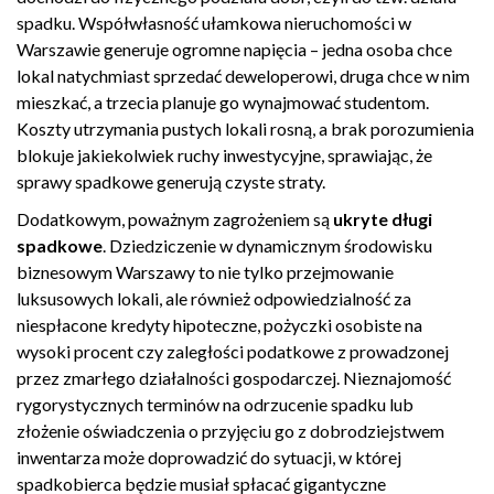
spadku. Współwłasność ułamkowa nieruchomości w
Warszawie generuje ogromne napięcia – jedna osoba chce
lokal natychmiast sprzedać deweloperowi, druga chce w nim
mieszkać, a trzecia planuje go wynajmować studentom.
Koszty utrzymania pustych lokali rosną, a brak porozumienia
blokuje jakiekolwiek ruchy inwestycyjne, sprawiając, że
sprawy spadkowe generują czyste straty.
Dodatkowym, poważnym zagrożeniem są
ukryte długi
spadkowe
. Dziedziczenie w dynamicznym środowisku
biznesowym Warszawy to nie tylko przejmowanie
luksusowych lokali, ale również odpowiedzialność za
niespłacone kredyty hipoteczne, pożyczki osobiste na
wysoki procent czy zaległości podatkowe z prowadzonej
przez zmarłego działalności gospodarczej. Nieznajomość
rygorystycznych terminów na odrzucenie spadku lub
złożenie oświadczenia o przyjęciu go z dobrodziejstwem
inwentarza może doprowadzić do sytuacji, w której
spadkobierca będzie musiał spłacać gigantyczne