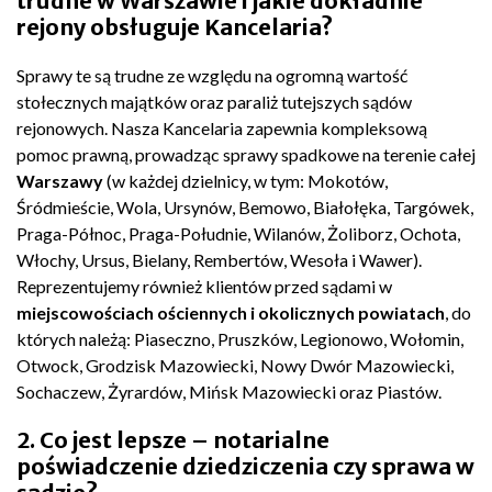
trudne w Warszawie i jakie dokładnie
rejony obsługuje Kancelaria?
Sprawy te są trudne ze względu na ogromną wartość
stołecznych majątków oraz paraliż tutejszych sądów
rejonowych. Nasza Kancelaria zapewnia kompleksową
pomoc prawną, prowadząc sprawy spadkowe na terenie całej
Warszawy
(w każdej dzielnicy, w tym: Mokotów,
Śródmieście, Wola, Ursynów, Bemowo, Białołęka, Targówek,
Praga-Północ, Praga-Południe, Wilanów, Żoliborz, Ochota,
Włochy, Ursus, Bielany, Rembertów, Wesoła i Wawer).
Reprezentujemy również klientów przed sądami w
miejscowościach ościennych i okolicznych powiatach
, do
których należą: Piaseczno, Pruszków, Legionowo, Wołomin,
Otwock, Grodzisk Mazowiecki, Nowy Dwór Mazowiecki,
Sochaczew, Żyrardów, Mińsk Mazowiecki oraz Piastów.
2. Co jest lepsze – notarialne
poświadczenie dziedziczenia czy sprawa w