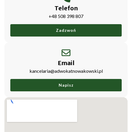
Telefon
+48 508 398 807
Zadzwoń
Email
kancelaria@adwokatnowakowski.pl
Napisz