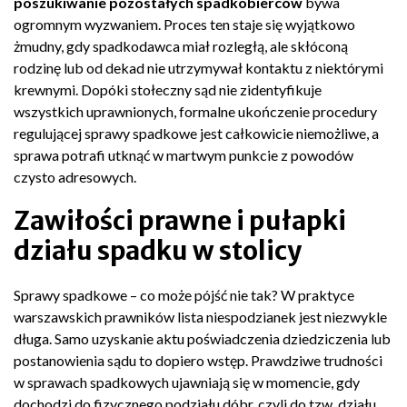
poszukiwanie pozostałych spadkobierców
bywa
ogromnym wyzwaniem. Proces ten staje się wyjątkowo
żmudny, gdy spadkodawca miał rozległą, ale skłóconą
rodzinę lub od dekad nie utrzymywał kontaktu z niektórymi
krewnymi. Dopóki stołeczny sąd nie zidentyfikuje
wszystkich uprawnionych, formalne ukończenie procedury
regulującej sprawy spadkowe jest całkowicie niemożliwe, a
sprawa potrafi utknąć w martwym punkcie z powodów
czysto adresowych.
Zawiłości prawne i pułapki
działu spadku w stolicy
Sprawy spadkowe – co może pójść nie tak? W praktyce
warszawskich prawników lista niespodzianek jest niezwykle
długa. Samo uzyskanie aktu poświadczenia dziedziczenia lub
postanowienia sądu to dopiero wstęp. Prawdziwe trudności
w sprawach spadkowych ujawniają się w momencie, gdy
dochodzi do fizycznego podziału dóbr, czyli do tzw. działu