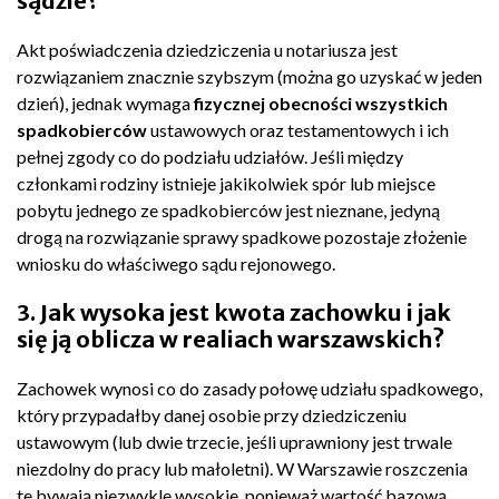
sądzie?
Akt poświadczenia dziedziczenia u notariusza jest
rozwiązaniem znacznie szybszym (można go uzyskać w jeden
dzień), jednak wymaga
fizycznej obecności wszystkich
spadkobierców
ustawowych oraz testamentowych i ich
pełnej zgody co do podziału udziałów. Jeśli między
członkami rodziny istnieje jakikolwiek spór lub miejsce
pobytu jednego ze spadkobierców jest nieznane, jedyną
drogą na rozwiązanie sprawy spadkowe pozostaje złożenie
wniosku do właściwego sądu rejonowego.
3. Jak wysoka jest kwota zachowku i jak
się ją oblicza w realiach warszawskich?
Zachowek wynosi co do zasady połowę udziału spadkowego,
który przypadałby danej osobie przy dziedziczeniu
ustawowym (lub dwie trzecie, jeśli uprawniony jest trwale
niezdolny do pracy lub małoletni). W Warszawie roszczenia
te bywają niezwykle wysokie, ponieważ wartość bazową